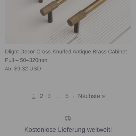
Dlight Decor Cross-Knurled Antique Brass Cabinet
Pull – 50–320mm
Normaler Preis
$9.32 USD
Ab
1
2
3
…
5
·
Nächste »
Kostenlose Lieferung weltweit!