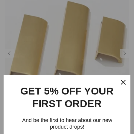
GET 5% OFF YOUR
FIRST ORDER
And be the first to hear about our new
Hidden Solid Brass Cabinet Pulls
product drops!
Normaler Preis
$31.17 USD
Ab