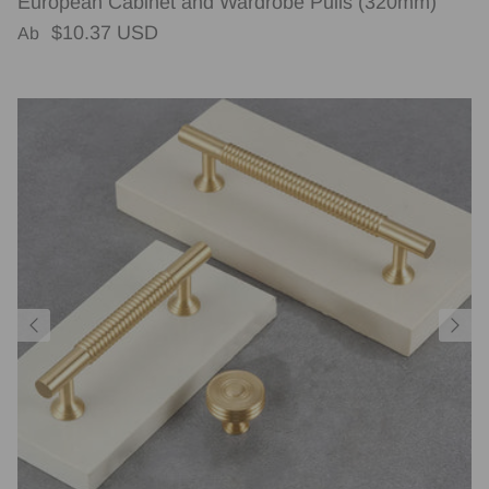
European Cabinet and Wardrobe Pulls (320mm)
Normaler Preis
$10.37 USD
Ab